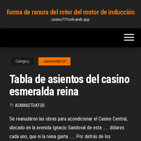
Skip
forma de ranura del rotor del motor de inducción
to
casino777cohr.web.app
the
content
Category
Jeannoel88134
Tabla de asientos del casino
esmeralda reina
By
ADMINISTRATOR
Se reanudaron las obras para acondicionar el Casino Central,
ubicado en la avenida Ignacio Sandoval de esta ...... dólares
cada uno, que ni la reina gasta ...... Por detrás de los