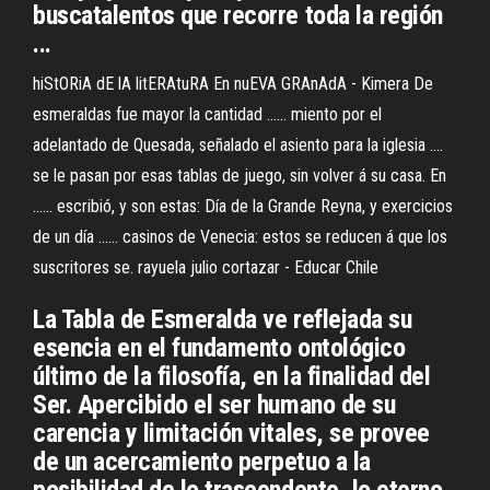
buscatalentos que recorre toda la región
...
hiStORiA dE lA litERAtuRA En nuEVA GRAnAdA - Kimera De
esmeraldas fue mayor la cantidad ...... miento por el
adelantado de Quesada, señalado el asiento para la iglesia ....
se le pasan por esas tablas de juego, sin volver á su casa. En
...... escribió, y son estas: Día de la Grande Reyna, y exercicios
de un día ...... casinos de Venecia: estos se reducen á que los
suscritores se. rayuela julio cortazar - Educar Chile
La Tabla de Esmeralda ve reflejada su
esencia en el fundamento ontológico
último de la filosofía, en la finalidad del
Ser. Apercibido el ser humano de su
carencia y limitación vitales, se provee
de un acercamiento perpetuo a la