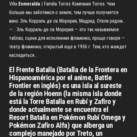
Viña
Esmeralda
| Familia Torres Компания Torres. Чем
больше мы заботимся о земле, тем лучше получается
вино. Эль Корраль де ла Морерия, Мадрид. Отели рядом...
—… Эль Корраль-де ла Морерия — это так называемое
таблао, сцена для исполнения фламенко, проще говоря —
театр фламенко, открытый еще в 1956 г. Тем, кто жаждет
насладиться...
El Frente Batalla (Batalla de la Frontera en
Hispanoamérica por el anime, Battle
Frontier en inglés) es una isla al sureste
de la región Hoenn (la misma isla donde
está la Torre Batalla en Rubí y Zafiro y
donde actualmente se encuentra el
Resort Batalla en Pokémon Rubí Omega y
Pokémon Zafiro Alfa) que alberga un
complejo manejado por Treto, un