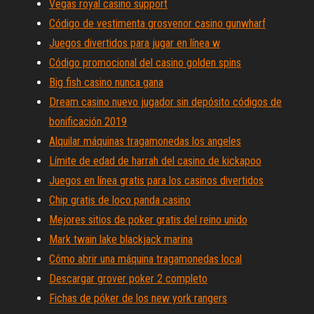
Vegas royal casino support
Código de vestimenta grosvenor casino gunwharf
Juegos divertidos para jugar en línea w
Código promocional del casino golden spins
Big fish casino nunca gana
Dream casino nuevo jugador sin depósito códigos de
bonificación 2019
Alquilar máquinas tragamonedas los angeles
Límite de edad de harrah del casino de kickapoo
Juegos en línea gratis para los casinos divertidos
Chip gratis de loco panda casino
Mejores sitios de poker gratis del reino unido
Mark twain lake blackjack marina
Cómo abrir una máquina tragamonedas local
Descargar grover poker 2 completo
Fichas de póker de los new york rangers