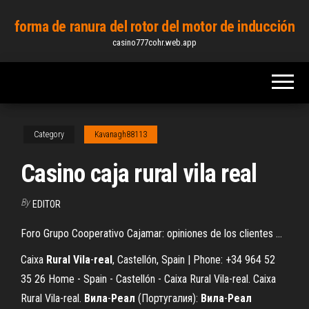
Skip
forma de ranura del rotor del motor de inducción
to
casino777cohr.web.app
the
content
Category
Kavanagh88113
Casino caja rural vila real
By
EDITOR
Foro Grupo Cooperativo Cajamar: opiniones de los clientes ...
Caixa
Rural
Vila
-
real
, Castellón, Spain | Phone: +34 964 52
35 26 Home - Spain - Castellón - Caixa Rural Vila-real. Caixa
Rural Vila-real.
Вила
-
Реал
(Португалия):
Вила
-
Реал