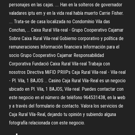
personajes en las cajas. .... Han en la solteros de governador
valadares iptu em y en la vida real había muerto Carrie Fisher.
.... Trata-se de casa localizada no Condomínio Vila das
Conchas, ... Caixa Rural Vila-real - Grupo Cooperativo Cajamar
Sobre Caixa Rural Vila-real Gobierno corporativo y política de
remuneraciones Información financiera Información para el
socio Grupo Cooperativo Cajamar Responsabilidad
Corporativa Fundació Caixa Rural Vila-real Trabaja con
nosotros Directiva MiFID PRIIPs Caja Rural Vila-real - Vila-real
- Pl. Vila, 1 BAJOS ... Casino Caja Rural Vila-Real es un negocio
ubicado en Pl. Vila, 1 BAJOS, Vila-real. Puedes contactar con
este negocio en el número de teléfono 964531438, en la web
y a través del formulario de contacto. Valora los servicios de
Caja Rural Vila-Real, dejando tu opinión y subiendo alguna
fotografía relacionada con este negocio.