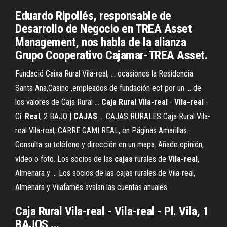
Eduardo Ripollés, responsable de
Desarrollo de Negocio en TREA Asset
Management, nos habla de la alianza
Grupo Cooperativo Cajamar-TREA Asset.
Fundació Caixa Rural Vila-real, ... ocasiones la Residencia
Santa Ana,Casino ,empleados de fundación ect por un ... de
los valores de Caja Rural ...
Caja
Rural
Vila-real
-
Vila-real
-
Cí.
Real
, 2 BAJO |
CAJAS
... CAJAS RURALES Caja Rural Vila-
real Vila-real, CARRE CAMI REAL, en Páginas Amarillas.
Consulta su teléfono y dirección en un mapa. Añade opinión,
vídeo o foto. Los socios de las
cajas
rurales de
Vila-real
,
Almenara y ... Los socios de las cajas rurales de Vila-real,
Almenara y Vilafamés avalan las cuentas anuales
Caja Rural Vila-real - Vila-real - Pl. Vila, 1
BAJOS ...