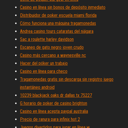
Casino en línea sin bonos de depósito inmediato
Distribuidor de poker escuela miami florida
Cómo funciona una máquina tragamonedas
Andrea casino tours cataratas del niágara
Sac a roulette harley davidson
Escaneo de gato negro joven crudo
Casino más cercano a waynesville nc
Hacer del póker un trabajo
Casino en línea para checo
Tragamonedas gratis sin descarga sin registro juego
instantáneo android
10239 blackjack oaks dr dallas tx 75227
G horario de poker de casino brighton
Casino en línea acepta paypal australia
Precio de ranura para infinix hot 2
Juegos divertidos para jugar en línea w