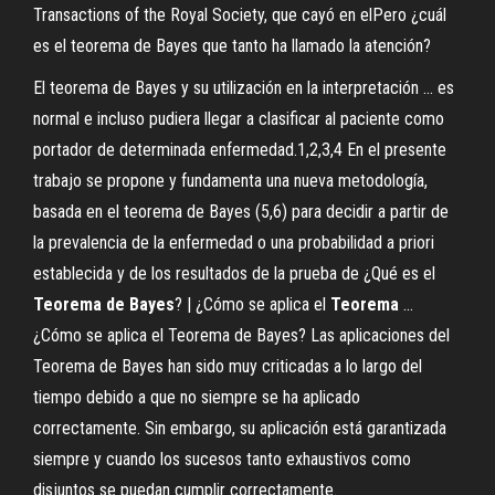
Transactions of the Royal Society, que cayó en elPero ¿cuál
es el teorema de Bayes que tanto ha llamado la atención?
El teorema de Bayes y su utilización en la interpretación ... es
normal e incluso pudiera llegar a clasificar al paciente como
portador de determinada enfermedad.1,2,3,4 En el presente
trabajo se propone y fundamenta una nueva metodología,
basada en el teorema de Bayes (5,6) para decidir a partir de
la prevalencia de la enfermedad o una probabilidad a priori
establecida y de los resultados de la prueba de ¿Qué es el
Teorema
de
Bayes
? | ¿Cómo se aplica el
Teorema
...
¿Cómo se aplica el Teorema de Bayes? Las aplicaciones del
Teorema de Bayes han sido muy criticadas a lo largo del
tiempo debido a que no siempre se ha aplicado
correctamente. Sin embargo, su aplicación está garantizada
siempre y cuando los sucesos tanto exhaustivos como
disjuntos se puedan cumplir correctamente.