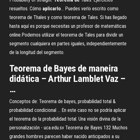
resueltos. Cómo
aplicarlo
… Puedes verlo escrito como
teorema de Thales y como teorema de Tales. Si has llegado
hasta aquí es porque necesitas un profesor de matemáticas
online.Podemos utilizar el teorema de Tales para dividir un
segmento cualquiera en partes iguales, independientemente
de la longitud del segmento.
Teorema
de
Bayes
de maneira
didática – Arthur Lamblet Vaz –
…
Conceptos de: Teorema de bayes, probabilidad total &
probabilidad condicional ... En este caso no se podría aplicar
el teorema de la probabilidad total. Una visión divina de la
personalización - uca.edu.sv Teorema de Bayes 132 Muchos
grandes hombres parecen haber nacido anticipados a su