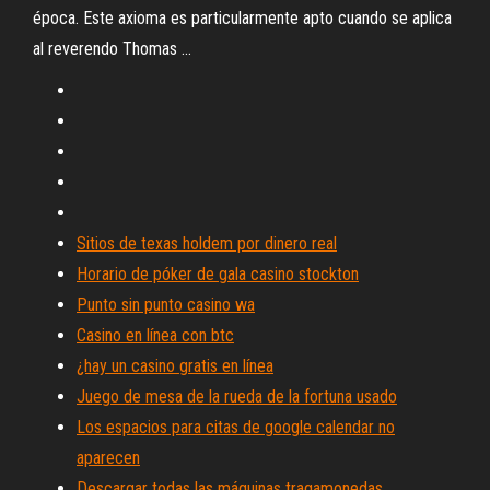
época. Este axioma es particularmente apto cuando se aplica
al reverendo Thomas ...
Sitios de texas holdem por dinero real
Horario de póker de gala casino stockton
Punto sin punto casino wa
Casino en línea con btc
¿hay un casino gratis en línea
Juego de mesa de la rueda de la fortuna usado
Los espacios para citas de google calendar no
aparecen
Descargar todas las máquinas tragamonedas