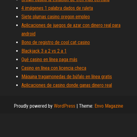
4 imágenes 1 palabra dados de ruleta
Siete plumas casino oregon empleo
Aplicaciones de juegos de azar con dinero real para
android
Bono de registro de cool cat casino
Blackjack 3 a 2 vs 2 a 1
Qué casino en línea paga más
Casino en línea con licencia checa
Máquina tragamonedas de búfalo en línea gratis
Aplicaciones de casino donde ganas dinero real
Proudly powered by
WordPress
|
Theme:
Envo Magazine