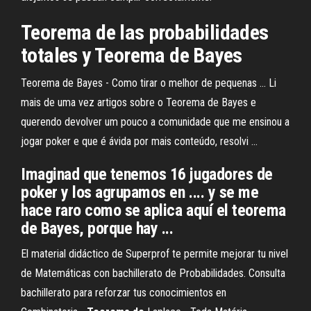
Teorema
de
las probabilidades
totales y
Teorema
de
Bayes
Teorema de Bayes - Como tirar o melhor de pequenas ... Li
mais de uma vez artigos sobre o Teorema de Bayes e
querendo devolver um pouco a comunidade que me ensinou a
jogar poker e que é ávida por mais conteúdo, resolvi ...
Imaginad que tenemos 16 jugadores de
poker y los agrupamos en .... y se me
hace raro como se aplica aquí el teorema
de Bayes, porque hay ...
El material didáctico de Superprof te permite mejorar tu nivel
de Matemáticas con bachillerato de Probabilidades. Consulta
bachillerato para reforzar tus conocimientos en