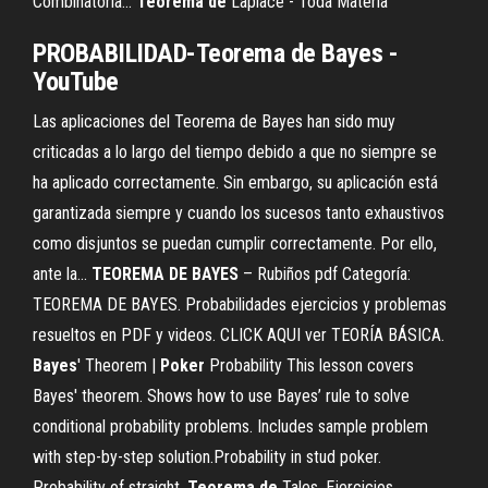
Combinatoria...
Teorema
de
Laplace - Toda Matéria
PROBABILIDAD-Teorema de Bayes -
YouTube
Las aplicaciones del Teorema de Bayes han sido muy
criticadas a lo largo del tiempo debido a que no siempre se
ha aplicado correctamente. Sin embargo, su aplicación está
garantizada siempre y cuando los sucesos tanto exhaustivos
como disjuntos se puedan cumplir correctamente. Por ello,
ante la...
TEOREMA
DE
BAYES
– Rubiños pdf Categoría:
TEOREMA DE BAYES. Probabilidades ejercicios y problemas
resueltos en PDF y videos. CLICK AQUI ver TEORÍA BÁSICA.
Bayes
' Theorem |
Poker
Probability This lesson covers
Bayes' theorem. Shows how to use Bayes’ rule to solve
conditional probability problems. Includes sample problem
with step-by-step solution.Probability in stud poker.
Probability of straight.
Teorema
de
Tales. Ejercicios