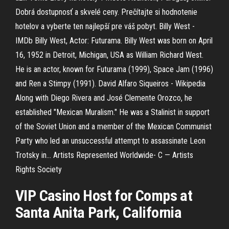
Dobrá dostupnosť a skvelé ceny. Prečítajte si hodnotenie
hotelov a vyberte ten najlepší pre váš pobyt.
Billy West -
IMDb
Billy West, Actor: Futurama. Billy West was born on April
16, 1952 in Detroit, Michigan, USA as William Richard West.
He is an actor, known for Futurama (1999), Space Jam (1996)
and Ren a Stimpy (1991).
David Alfaro Siqueiros - Wikipedia
Along with Diego Rivera and José Clemente Orozco, he
established "Mexican Muralism." He was a Stalinist in support
of the Soviet Union and a member of the Mexican Communist
Party who led an unsuccessful attempt to assassinate Leon
Trotsky in…
Artists Represented Worldwide- C — Artists
Rights Society
VIP Casino Host for Comps at
Santa Anita Park, California