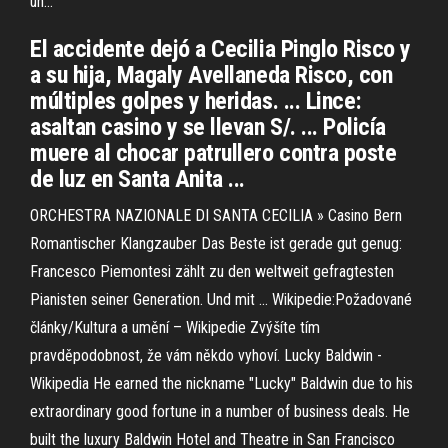
un...
El accidente dejó a Cecilia Pinglo Risco y
a su hija, Magaly Avellaneda Risco, con
múltiples golpes y heridas. ... Lince:
asaltan casino y se llevan S/. ... Policía
muere al chocar patrullero contra poste
de luz en Santa Anita ...
ORCHESTRA NAZIONALE DI SANTA CECILIA » Casino Bern
Romantischer Klangzauber Das Beste ist gerade gut genug:
Francesco Piemontesi zählt zu den weltweit gefragtesten
Pianisten seiner Generation. Und mit ...
Wikipedie:Požadované
články/Kultura a umění – Wikipedie
Zvýšíte tím
pravděpodobnost, že vám někdo vyhoví.
Lucky Baldwin -
Wikipedia
He earned the nickname "Lucky" Baldwin due to his
extraordinary good fortune in a number of business deals. He
built the luxury Baldwin Hotel and Theatre in San Francisco