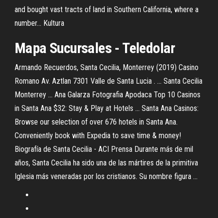
and bought vast tracts of land in Southern California, where a
number…
Kultura
Mapa Sucursales - Teledolar
Armando Recuerdos, Santa Cecilia, Monterrey (2019) Casino
Romano Av. Aztlan 7301 Valle de Santa Lucia . ... Santa Cecilia
Monterrey ... Ana Galarza Fotografia Apodaca Top 10 Casinos
in Santa Ana $32: Stay & Play at Hotels ... Santa Ana Casinos:
Browse our selection of over 676 hotels in Santa Ana.
Conveniently book with Expedia to save time & money!
Biografía de Santa Cecilia - ACI Prensa Durante más de mil
años, Santa Cecilia ha sido una de las mártires de la primitiva
Iglesia más veneradas por los cristianos. Su nombre figura ...