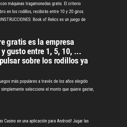
on máquinas tragamonedas gratis. El criterio
ro en los rodillos, recibirás entre 10 y 20 giros.
nte. INSTRUCCIONES: Book of Relics es un juego de
e gratis es la empresa
 gusto entre 1, 5, 10, ...
pulsar sobre los rodillos ya
uegos más populares a través de los años elegido
, simplemente seleccione el monto que quiere gastar,
asino en una aplicación para Android! Jugar las