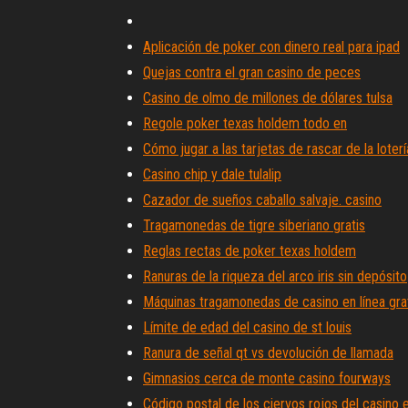
Aplicación de poker con dinero real para ipad
Quejas contra el gran casino de peces
Casino de olmo de millones de dólares tulsa
Regole poker texas holdem todo en
Cómo jugar a las tarjetas de rascar de la loterí
Casino chip y dale tulalip
Cazador de sueños caballo salvaje. casino
Tragamonedas de tigre siberiano gratis
Reglas rectas de poker texas holdem
Ranuras de la riqueza del arco iris sin depósito
Máquinas tragamonedas de casino en línea grat
Límite de edad del casino de st louis
Ranura de señal qt vs devolución de llamada
Gimnasios cerca de monte casino fourways
Código postal de los ciervos rojos del casino 