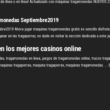
 de línea o en línea! Actualizado con máquinas tragamonedas NUEVOS 2
gamonedas Septiembre2019
re2019 Ahora jugar maquinas tragamonedas gratis es sencillo disfrute de
ganar en las tragaperras, no dude en visitar la sección dedicada a este
n los mejores casinos online
s, tragamonedas en linea, juegos de tragamonedas online, trucos traga
 maquinas tragaperras, maquina tragaperras, maquinas tragamonedas.. ... 