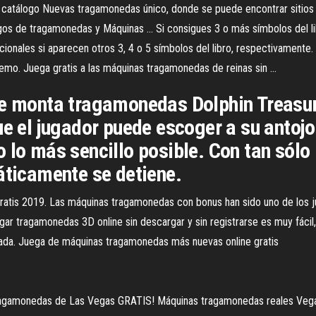
catálogo Nuevas tragamonedas único, donde se puede encontrar sitios c
Juegos de tragamonedas y Máquinas ... Si consigues 3 o más símbolos del lib
adicionales si aparecen otros 3, 4 o 5 símbolos del libro, respectivame
. Juega gratis a las máquinas tragamonedas de reinas sin ...
ue monta tragamonedas Dolphin Treasur
e el jugador puede escoger a su antojo y
 lo más sencillo posible. Con tan sólo 
áticamente se detiene.
atis 2019. Las máquinas tragamonedas con bonus han sido uno de los j
ar tragamonedas 3D online sin descargar y sin registrarse es muy fácil
ugada. Juega de máquinas tragamonedas más nuevas online gratis
gamonedas de Las Vegas GRATIS! Máquinas tragamonedas reales Vegas C