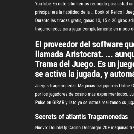
YouTube En este sitio hemos recogido para usted un 
principal era la fiabilidad de la ... Book of Relics | 
Durante las tiradas gratis, ganas 10, 15 o 20 giros 
tragamonedas para jugar completamente en modo demo
El proveedor del software q
llamada Aristocrat. ... aunqu
Trama del Juego. Es un juego
se activa la jugada, y autom
Juegos tragamonedas Máquinas tragaperras Online Gr
por los jugadores de casino mas experimentados. Jug
Pulse en GIRAR y listo ya se estará realizando su j
Secrets of atlantis Tragamonedas
Nuevo: DoubleUp Casino Descargar 20+ máquinas tra