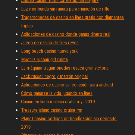
Andrea casino tours cataratas del niágara
Luz moribunda sin ranura para munición de rifle
Tragamonedas de casino en línea gratis con diamantes
triples
Aplicaciones de casino donde ganas dinero real
Juego de casino de tres reyes
Long beach casino nueva york
Mochila ruchan girl ruleta
La máquina tragamonedas resaca gran victoria
Jack russell negro y marrón original
Aplicaciones de casino sin conexión para android
Cómo ganarse la vida jugando en línea
Casino en línea malasia gratis myr 2019
Treasure island casino cruise mn
Planet casino códigos de bonificación sin depósito
2019