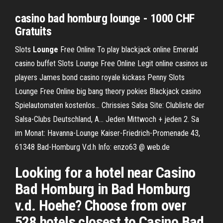
casino bad homburg lounge - 1000 CHF
Gratuits
Slots
Lounge
Free Online
To play blackjack online Emerald
casino buffet Slots Lounge Free Online Legit online casinos us
players James bond casino royale kickass Penny Slots
Lounge Free Online big bang theory pokies Blackjack casino
Spielautomaten kostenlos…
Chrissies Salsa Site: Clubliste der
Salsa-Clubs Deutschland, A…
Jeden Mittwoch + jeden 2. Sa
im Monat: Havanna-Lounge Kaiser-Friedrich-Promenade 43,
61348 Bad-Homburg V.d.h Info: enzo63 @ web.de
Looking for a hotel near Casino
Bad Homburg in Bad Homburg
v.d. Hoehe? Choose from over
528 hotels closest to Casino Bad