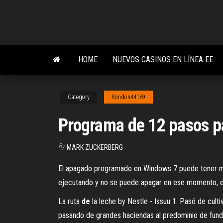
Skip
to
the
content
HOME
NUEVOS CASINOS EN LÍNEA EE.
Category
Rondon44189
Programa de 12 pasos p
By
MARK ZUCKERBERG
El apagado programado en Windows 7 puede tener much
ejecutando y no se puede apagar en ese momento, e
La ruta
de
la leche by Nestle - Issuu
1. Pasó de cultiv
pasando de grandes haciendas al predominio de fund