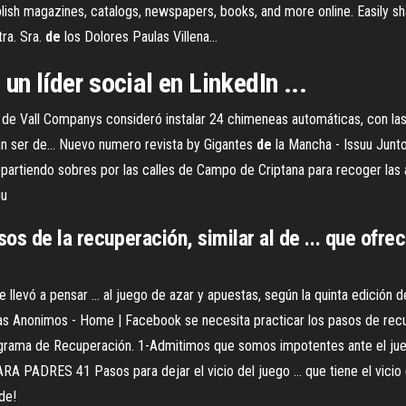
ublish magazines, catalogs, newspapers, books, and more online. Easily sha
ra. Sra.
de
los Dolores Paulas Villena…
un líder social en LinkedIn ...
ario de Vall Companys consideró instalar 24 chimeneas automáticas, con l
ían ser de…
Nuevo numero revista by Gigantes
de
la Mancha - Issuu
Junto
repartiendo sobres por las calles de Campo de Criptana para recoger la
uu
sos de la recuperación, similar al de ... que ofr
 llevó a pensar ... al juego de azar y apuestas, según la quinta edición d
as Anonimos - Home | Facebook se necesita practicar los pasos de recup
rograma de Recuperación. 1-Admitimos que somos impotentes ante el jueg
RA PADRES 41 Pasos para dejar el vicio del juego ... que tiene el vicio 
de!