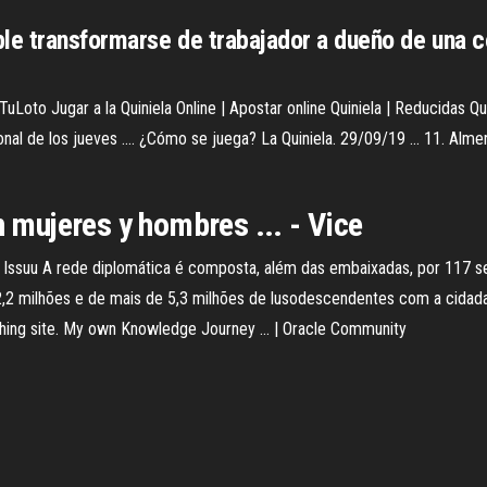
ble transformarse de trabajador a dueño de una
 - TuLoto Jugar a la Quiniela Online | Apostar online Quiniela | Reducidas Qu
 de los jueves .... ¿Cómo se juega? La Quiniela. 29/09/19 ... 11. Almerí
n mujeres y hombres ... - Vice
 Issuu
A rede diplomática é composta, além das embaixadas, por 117 se
2,2 milhões e de mais de 5,3 milhões de lusodescendentes com a cidad
hing site.
My own Knowledge Journey ... | Oracle Community