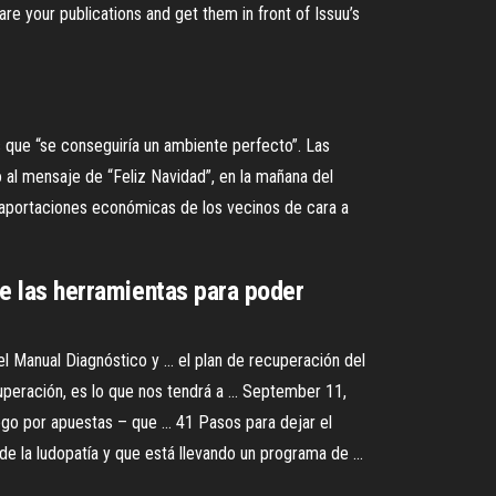
re your publications and get them in front of Issuu’s
as que “se conseguiría un ambiente perfecto”. Las
 al mensaje de “Feliz Navidad”, en la mañana del
s aportaciones económicas de los vecinos de cara a
ece las herramientas para poder
el Manual Diagnóstico y ... el plan de recuperación del
eración, es lo que nos tendrá a ... September 11,
o por apuestas – que ... 41 Pasos para dejar el
de la ludopatía y que está llevando un programa de ...